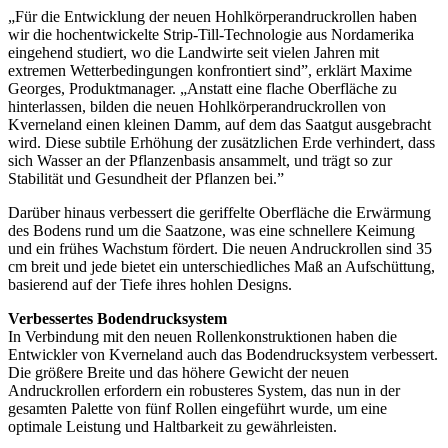
„Für die Entwicklung der neuen Hohlkörperandruckrollen haben
wir die hochentwickelte Strip-Till-Technologie aus Nordamerika
eingehend studiert, wo die Landwirte seit vielen Jahren mit
extremen Wetterbedingungen konfrontiert sind”, erklärt Maxime
Georges, Produktmanager. „Anstatt eine flache Oberfläche zu
hinterlassen, bilden die neuen Hohlkörperandruckrollen von
Kverneland einen kleinen Damm, auf dem das Saatgut ausgebracht
wird. Diese subtile Erhöhung der zusätzlichen Erde verhindert, dass
sich Wasser an der Pflanzenbasis ansammelt, und trägt so zur
Stabilität und Gesundheit der Pflanzen bei.”
Darüber hinaus verbessert die geriffelte Oberfläche die Erwärmung
des Bodens rund um die Saatzone, was eine schnellere Keimung
und ein frühes Wachstum fördert. Die neuen Andruckrollen sind 35
cm breit und jede bietet ein unterschiedliches Maß an Aufschüttung,
basierend auf der Tiefe ihres hohlen Designs.
Verbessertes Bodendrucksystem
In Verbindung mit den neuen Rollenkonstruktionen haben die
Entwickler von Kverneland auch das Bodendrucksystem verbessert.
Die größere Breite und das höhere Gewicht der neuen
Andruckrollen erfordern ein robusteres System, das nun in der
gesamten Palette von fünf Rollen eingeführt wurde, um eine
optimale Leistung und Haltbarkeit zu gewährleisten.