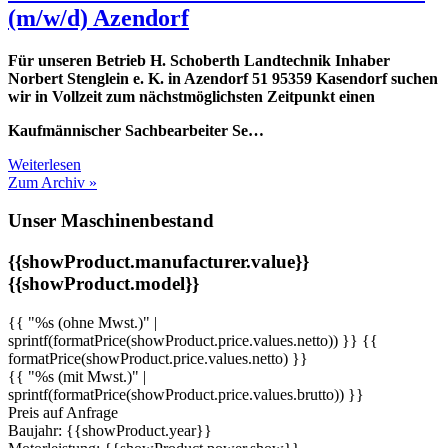
(m/w/d) Azendorf
Für unseren Betrieb H. Schoberth Landtechnik Inhaber
Norbert Stenglein e. K. in Azendorf 51 95359 Kasendorf suchen
wir in Vollzeit zum nächstmöglichsten Zeitpunkt einen
Kaufmännischer Sachbearbeiter Se…
Weiterlesen
Zum Archiv »
Unser Maschinenbestand
{{showProduct.manufacturer.value}}
{{showProduct.model}}
{{ "%s (ohne Mwst.)" |
sprintf(formatPrice(showProduct.price.values.netto)) }}
{{
formatPrice(showProduct.price.values.netto) }}
{{ "%s (mit Mwst.)" |
sprintf(formatPrice(showProduct.price.values.brutto)) }}
Preis auf Anfrage
Baujahr: {{showProduct.year}}