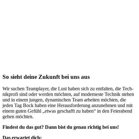
So sieht deine Zukunft bei uns aus
Wir suchen Team­play­er, die Lust haben sich zu entfalten, die Tech­
nik­pro­fi sind oder werden möchten, auf mo­der­nes­te Technik stehen
und in einem jungen, dy­na­mi­schen Team arbeiten möchten, die
jeden Tag Bock haben eine Her­aus­for­de­rung an­zu­neh­men und mit
einem guten Gefühl „etwas geschafft zu haben“ in den Fei­er­abend
gehen möchten.
Findest du das gut? Dann bist du genau richtig bei uns!
Das erwartet dich: