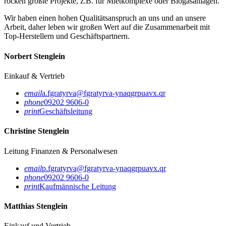
rocken größte Projekte, z.B. für Miet­kom­ple­xe oder Bio­gas­an­la­gen.
Wir haben einen hohen Qua­li­täts­an­spruch an uns und an unsere
Arbeit, daher leben wir großen Wert auf die Zu­sam­men­ar­beit mit
Top-Her­stel­lern und Ge­schäfts­part­nern.
Norbert Stenglein
Einkauf & Vertrieb
email
a.fgratyrva@fgratyrva-ynaqgrpuavx.qr
phone
09202 9606-0
print
Geschäftsleitung
Christine Stenglein
Leitung Finanzen & Personalwesen
email
p.fgratyrva@fgratyrva-ynaqgrpuavx.qr
phone
09202 9606-0
print
Kaufmännische Leitung
Matthias Stenglein
Einkauf und Vertrieb