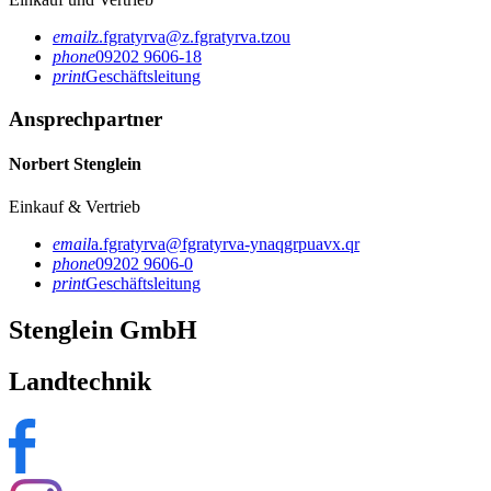
email
z.fgratyrva@z.fgratyrva.tzou
phone
09202 9606-18
print
Geschäftsleitung
Ansprechpartner
Norbert Stenglein
Einkauf & Vertrieb
email
a.fgratyrva@fgratyrva-ynaqgrpuavx.qr
phone
09202 9606-0
print
Geschäftsleitung
Stenglein GmbH
Landtechnik