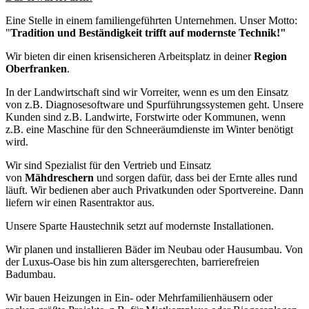
Eine Stelle in einem fa­mi­li­en­geführ­ten Un­ter­neh­men. Unser Motto:
"
Tradition und Beständigkeit trifft auf modernste Technik!"
Wir bieten dir einen kri­sen­si­che­ren Ar­beits­platz in deiner
Region
Oberfranken
.
In der Land­wirt­schaft sind wir Vorreiter, wenn es um den Einsatz
von z.B. Dia­gno­se­soft­ware und Spur­füh­rungs­sys­te­men geht. Unsere
Kunden sind z.B. Landwirte, Forst­wir­te oder Kommunen, wenn
z.B. eine Maschine für den Schnee­räum­diens­te im Winter benötigt
wird.
Wir sind Spe­zia­list für den Vertrieb und Einsatz
von
Mähdreschern
und sorgen dafür, dass bei der Ernte alles rund
läuft. Wir bedienen aber auch Pri­vat­kun­den oder Sport­ver­ei­ne. Dann
liefern wir einen Ra­sen­trak­tor aus.
Unsere Sparte Haus­tech­nik setzt auf modernste In­stal­la­tio­nen.
Wir planen und in­stal­lie­ren Bäder im Neubau oder Hausumbau. Von
der Luxus-Oase bis hin zum al­ters­ge­rech­ten, bar­rie­re­frei­en
Badumbau.
Wir bauen Heizungen in Ein- oder Mehr­fa­mi­li­en­häu­sern oder