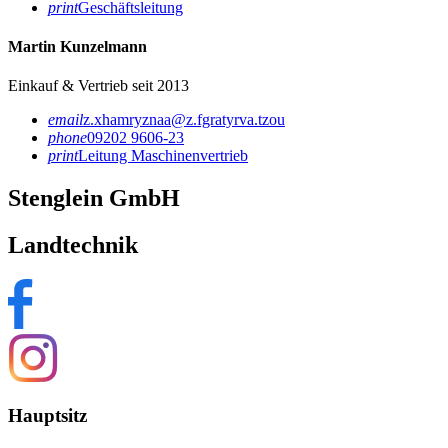
print
Geschäftsleitung
Martin Kunzelmann
Einkauf & Vertrieb seit 2013
email
z.xhamryznaa@z.fgratyrva.tzou
phone
09202 9606-23
print
Leitung Maschinenvertrieb
Stenglein GmbH
Landtechnik
Hauptsitz