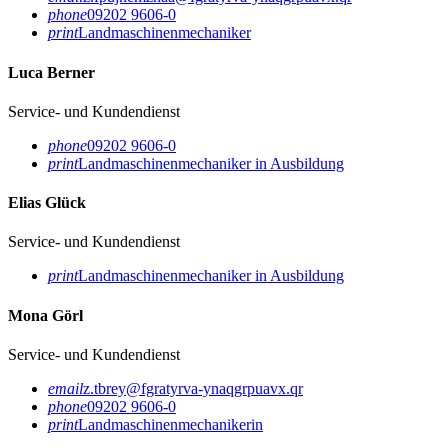
phone
09202 9606-0
print
Landmaschinenmechaniker
Luca Berner
Service- und Kundendienst
phone
09202 9606-0
print
Landmaschinenmechaniker in Ausbildung
Elias Glück
Service- und Kundendienst
print
Landmaschinenmechaniker in Ausbildung
Mona Görl
Service- und Kundendienst
email
z.tbrey@fgratyrva-ynaqgrpuavx.qr
phone
09202 9606-0
print
Landmaschinenmechanikerin