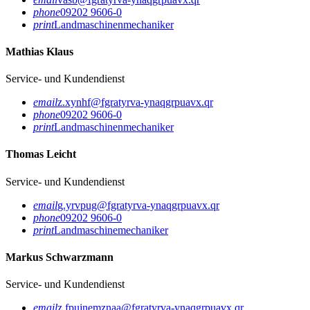
phone
09202 9606-0
print
Landmaschinenmechaniker
Mathias Klaus
Service- und Kundendienst
email
z.xynhf@fgratyrva-ynaqgrpuavx.qr
phone
09202 9606-0
print
Landmaschinenmechaniker
Thomas Leicht
Service- und Kundendienst
email
g.yrvpug@fgratyrva-ynaqgrpuavx.qr
phone
09202 9606-0
print
Landmaschinemechaniker
Markus Schwarzmann
Service- und Kundendienst
email
z.fpujnemznaa@fgratyrva-ynaqgrpuavx.qr