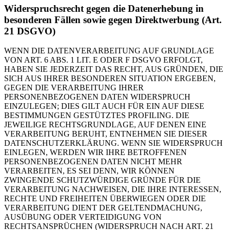
Widerspruchsrecht gegen die Datenerhebung in
besonderen Fällen sowie gegen Direktwerbung (Art.
21 DSGVO)
WENN DIE DATENVERARBEITUNG AUF GRUNDLAGE
VON ART. 6 ABS. 1 LIT. E ODER F DSGVO ERFOLGT,
HABEN SIE JEDERZEIT DAS RECHT, AUS GRÜNDEN, DIE
SICH AUS IHRER BESONDEREN SITUATION ERGEBEN,
GEGEN DIE VERARBEITUNG IHRER
PERSONENBEZOGENEN DATEN WIDERSPRUCH
EINZULEGEN; DIES GILT AUCH FÜR EIN AUF DIESE
BESTIMMUNGEN GESTÜTZTES PROFILING. DIE
JEWEILIGE RECHTSGRUNDLAGE, AUF DENEN EINE
VERARBEITUNG BERUHT, ENTNEHMEN SIE DIESER
DATENSCHUTZERKLÄRUNG. WENN SIE WIDERSPRUCH
EINLEGEN, WERDEN WIR IHRE BETROFFENEN
PERSONENBEZOGENEN DATEN NICHT MEHR
VERARBEITEN, ES SEI DENN, WIR KÖNNEN
ZWINGENDE SCHUTZWÜRDIGE GRÜNDE FÜR DIE
VERARBEITUNG NACHWEISEN, DIE IHRE INTERESSEN,
RECHTE UND FREIHEITEN ÜBERWIEGEN ODER DIE
VERARBEITUNG DIENT DER GELTENDMACHUNG,
AUSÜBUNG ODER VERTEIDIGUNG VON
RECHTSANSPRÜCHEN (WIDERSPRUCH NACH ART. 21