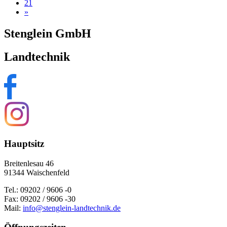
21
»
Stenglein GmbH
Landtechnik
Hauptsitz
Breitenlesau 46
91344 Waischenfeld
Tel.: 09202 / 9606 -0
Fax: 09202 / 9606 -30
Mail:
info@stenglein-landtechnik.de