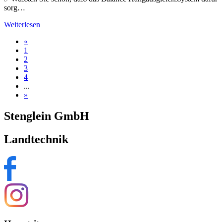
sorg…
Weiterlesen
«
1
2
3
4
...
»
Stenglein GmbH
Landtechnik