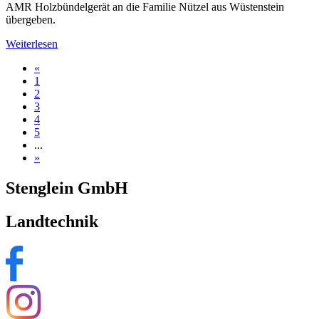
AMR Holzbündelgerät an die Familie Nützel aus Wüstenstein
übergeben.
Weiterlesen
«
1
2
3
4
5
...
»
Stenglein GmbH
Landtechnik